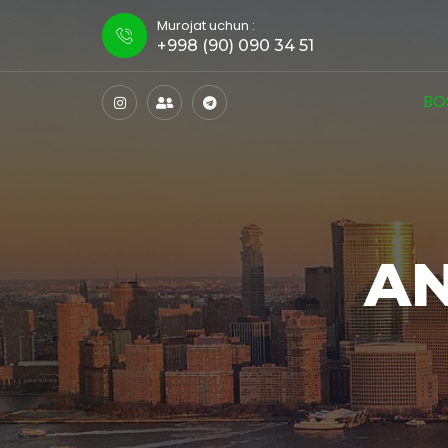
Murojat uchun :
+998 (90) 090 34 51
BO
AN