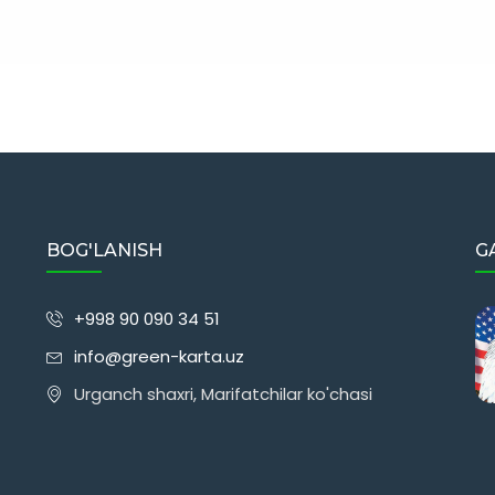
BOG'LANISH
G
+998 90 090 34 51
info@green-karta.uz
Urganch shaxri, Marifatchilar ko'chasi