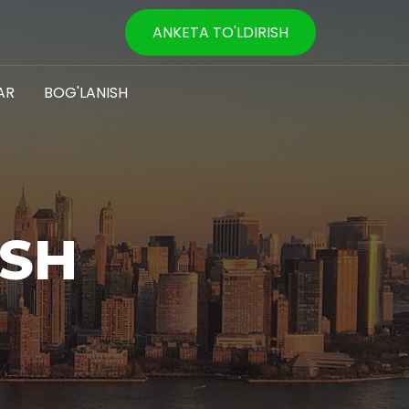
ANKETA TO'LDIRISH
AR
BOG'LANISH
ISH