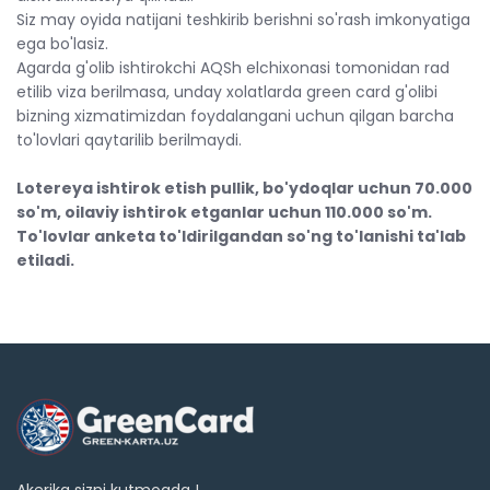
Siz may oyida natijani teshkirib berishni so'rash imkonyatiga
ega bo'lasiz.
Agarda g'olib ishtirokchi AQSh elchixonasi tomonidan rad
etilib viza berilmasa, unday xolatlarda green card g'olibi
bizning xizmatimizdan foydalangani uchun qilgan barcha
to'lovlari qaytarilib berilmaydi.
Lotereya ishtirok etish pullik, bo'ydoqlar uchun 70.000
so'm, oilaviy ishtirok etganlar uchun 110.000 so'm.
To'lovlar anketa to'ldirilgandan so'ng to'lanishi ta'lab
etiladi.