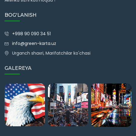
Akerika sizni kutmoqda !
BOG'LANISH
+998 90 090 34 51
info@green-karta.uz
Urganch shaxri, Marifatchilar ko'chasi
GALEREYA