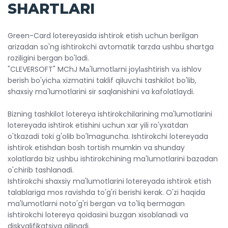
SHARTLARI
Green-Card lotereyasida ishtirok etish uchun berilgan
arizadan so'ng ishtirokchi avtomatik tarzda ushbu shartga
roziligini bergan bo'ladi.
"CLEVERSOFT" MChJ Mа'lumotlаrni joylаshtirish vа ishlov
berish bo'yichа xizmatini taklif qiluvchi tashkilot bo'lib,
shaxsiy ma'lumotlarini sir saqlanishini va kafolatlaydi.
Bizning tashkilot lotereya ishtirokchilarining ma'lumotlarini
lotereyada ishtirok etishini uchun xar yili ro'yxatdan
o'tkazadi toki g'olib bo'lmaguncha. Ishtirokchi lotereyada
ishtirok etishdan bosh tortish mumkin va shunday
xolatlarda biz ushbu ishtirokchining ma'lumotlarini bazadan
o'chirib tashlanadi.
Ishtirokchi shaxsiy ma'lumotlarini lotereyada ishtirok etish
talablariga mos ravishda to'g'ri berishi kerak. O'zi haqida
ma'lumotlarni noto'g'ri bergan va to'liq bermagan
ishtirokchi lotereya qoidasini buzgan xisoblanadi va
diskvalifikatsiya qilinadi.